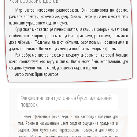
Мир цветов невероятно разнообразен. Они различаются по форме,
размеру, аромату и, конечно же, цвету. Каждый цветок уникален и может стать
настоящим украшением сада или букета.
Существует множество различных цветов, каждый из которых имеет свои
особенности. Например, розы могут быть красными, розовыми, белыми и
даже чёрными. Тюльпаны бывают жёлтыми, фиолетовыми, оранжевыми и
другими оттенками. Лилии могут иметь разнообразные узоры и формы.
Разнообразие цветов позволяет каждому выбрать тот, который больше
всего соответствует его вкусу и стилю. Цветы могут быть использованы для
создания букетов, композиций, украшения садов и парков.
Автор статьи:
Пример Автора
Флористический цветочный букет: идеальный
подарок
Букет 'Цветочный фейерверк' - это настоящий праздник для
глаз. Яркие и насыщенные цвета создают ощущение праздника и
радости. Этот букет станет прекрасным подарком для любого
случая. Мы используем только свежие цветы и натуральные