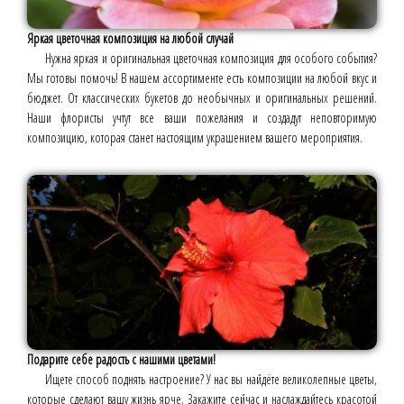
Яркая цветочная композиция на любой случай
Нужна яркая и оригинальная цветочная композиция для особого события?
Мы готовы помочь! В нашем ассортименте есть композиции на любой вкус и
бюджет. От классических букетов до необычных и оригинальных решений.
Наши флористы учтут все ваши пожелания и создадут неповторимую
композицию, которая станет настоящим украшением вашего мероприятия.
Подарите себе радость с нашими цветами!
Ищете способ поднять настроение? У нас вы найдёте великолепные цветы,
которые сделают вашу жизнь ярче. Закажите сейчас и наслаждайтесь красотой