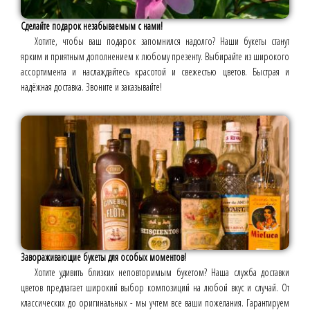
Сделайте подарок незабываемым с нами!
Хотите, чтобы ваш подарок запомнился надолго? Наши букеты станут
ярким и приятным дополнением к любому презенту. Выбирайте из широкого
ассортимента и наслаждайтесь красотой и свежестью цветов. Быстрая и
надёжная доставка. Звоните и заказывайте!
Завораживающие букеты для особых моментов!
Хотите удивить близких неповторимым букетом? Наша служба доставки
цветов предлагает широкий выбор композиций на любой вкус и случай. От
классических до оригинальных - мы учтем все ваши пожелания. Гарантируем