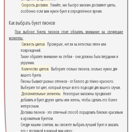
Скорость доставки.
Узнайте, как быстро магазин доставляет цветы,
особенно если вам нужен букет в определённое время.
Как выбрать букет пионов
При выборе букета пионов стоит обратить внимание на следующие
моменты:
Свежесть цветов.
Проверьте, нет ли на лепестках пятен или
повреждений.
Также обратите внимание на стебли - они должны быть твёрдыми и
упругими.
Количество цветов.
Выберите столько пионов, сколько нужно для
вашего букета.
Пионы бывают разных оттенков - от белого до тёмно-красного.
Выберите тот цвет, который лучше всего подходит для вашего случая.
Дополнительные элементы.
Некоторые магазины предлагают
добавить в букет другие цветы или зелень, чтобы сделать его более
интересным.
Доставка пионов - это отличный способ порадовать близких красивым
и ароматным букетом.
Следуя нашим советам, вы сможете выбрать лучший букет и заказать
его с доставкой в нужный вам адрес.