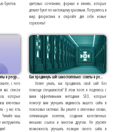
ью букетов.
цветовых сочетаниях, формах и линиях, которые
делают букет по-настоящему красивым. Погрузитесь в
мир флористики и откройте для себя новые
горизонты!
ты и ресур...
Как продвинуть сайт самостоятельно: советы и ре...
знаете, с чего
Хотите узнать, как продвигать свой сайт без
ля вас список
помощи специалистов? В этом посте я поделюсь с
сов, которые
вами эффективными методами SEO, которые
лиза ключевых
помогут вам улучшить видимость вашего сайта в
а - у нас есть
поисковых системах. Вы узнаете о ключевых словах,
. Читайте наш
оптимизации контента, создании качественных
ые инструменты
внешних ссылок и многом другом. Не упустите
дня!
возможность улучшить позиции своего сайта в