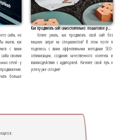
Как продвигать сайт самостоятельно: пошаговое р...
его сайта, но
Хотите узнать, как продвигать свой сайт без
Мы знаем, как
лишних затрат на специалистов? В этом посте я
имся с вами
поделюсь с вами эффективными методами SEO-
 сайта своими
оптимизации, создания качественного контента и
ьных сетей - у
взаимодействия с аудиторией. Начните свой путь к
о продвижения.
успеху уже сегодня!
екать больше
роцессе.