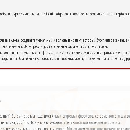
 добавить яркие акценты на свой сайт, обратите внимание на сочетание цветов гербер и
ючевые слова, создавайте уникальный и полезный контент, который будет интересен вашей 
овки, мета-теги, URL-адреса и другие элементы сайта для поисковых систем.
те контент на популярных платформах, взаимодействуйте с аудиторией и привлекайте новы
инструменты веб-аналитики для отслеживания посещаемости, поведения пользователей и друг
и
озиции? В этом посте мы поделимся с вами секретами флористов, которые помогут вам д
етать их между собой. Не упустите возможность стать настоящим мастером флористики!
арочная флористика - это то, что вам нужно! Мы создаём уникальные цветочные комп