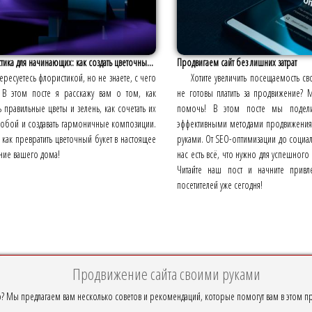
ика для начинающих: как создать цветочны...
Продвигаем сайт без лишних затрат
ересуетесь флористикой, но не знаете, с чего
Хотите увеличить посещаемость сво
? В этом посте я расскажу вам о том, как
не готовы платить за продвижение? 
 правильные цветы и зелень, как сочетать их
помочь! В этом посте мы подел
собой и создавать гармоничные композиции.
эффективными методами продвижения
, как превратить цветочный букет в настоящее
руками. От SEO-оптимизации до социал
ние вашего дома!
нас есть всё, что нужно для успешног
Читайте наш пост и начните привл
посетителей уже сегодня!
Продвижение сайта своими руками
но? Мы предлагаем вам несколько советов и рекомендаций, которые помогут вам в этом п