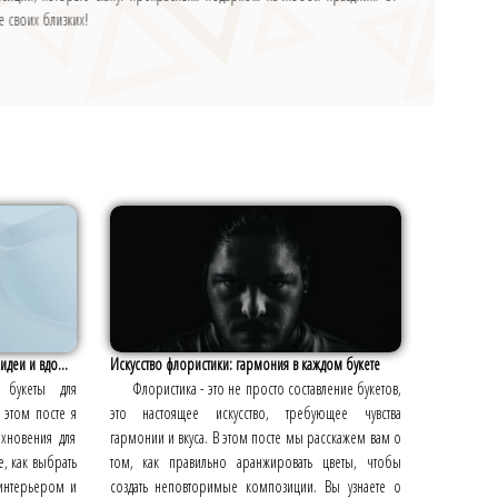
е своих близких!
деи и вдо...
Искусство флористики: гармония в каждом букете
е букеты для
Флористика - это не просто составление букетов,
 этом посте я
это настоящее искусство, требующее чувства
хновения для
гармонии и вкуса. В этом посте мы расскажем вам о
е, как выбрать
том, как правильно аранжировать цветы, чтобы
 интерьером и
создать неповторимые композиции. Вы узнаете о