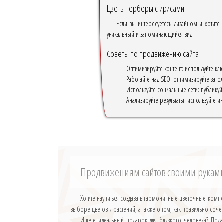
Цветы герберы с ирисами
Если вы интересуетесь дизайном и хотите
уникальный и запоминающийся вид.
Советы по продвижению сайта
Оптимизируйте контент: используйте кл
Работайте над SEO: оптимизируйте загол
Используйте социальные сети: публикуй
Анализируйте результаты: используйте 
Продвижениям сайтов своими рукам
Хотите научиться создавать гармоничные цветочные комп
выборе цветов и растений, а также о том, как правильно соч
Ищете идеальный подарок для близкого человека? Под