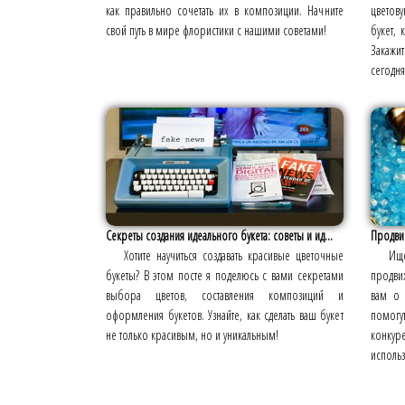
как правильно сочетать их в композиции. Начните
цветову
свой путь в мире флористики с нашими советами!
букет, 
Закажи
сегодня
Секреты создания идеального букета: советы и ид...
Продвиг
Хотите научиться создавать красивые цветочные
Ищ
букеты? В этом посте я поделюсь с вами секретами
продвиж
выбора цветов, составления композиций и
вам о 
оформления букетов. Узнайте, как сделать ваш букет
помогут
не только красивым, но и уникальным!
конкур
использ