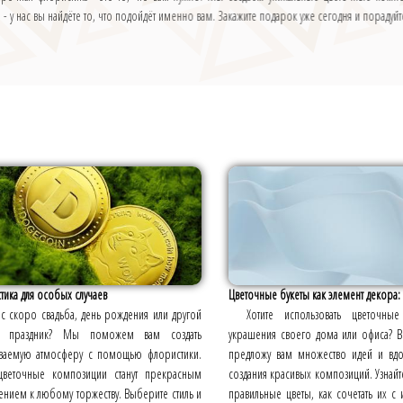
- у нас вы найдёте то, что подойдёт именно вам. Закажите подарок уже сегодня и порадуйт
ика для особых случаев
Цветочные букеты как элемент декора: и
ас скоро свадьба, день рождения или другой
Хотите использовать цветочны
й праздник? Мы поможем вам создать
украшения своего дома или офиса? В
ваемую атмосферу с помощью флористики.
предложу вам множество идей и вдо
веточные композиции станут прекрасным
создания красивых композиций. Узнайт
нием к любому торжеству. Выберите стиль и
правильные цветы, как сочетать их с