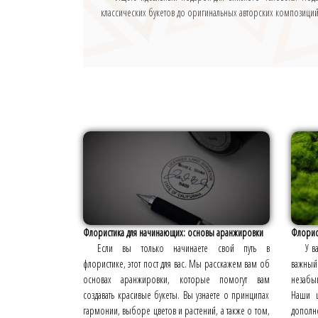
классических букетов до оригинальных авторских композиций 
Флористика для начинающих: основы аранжировки
Флорист
Если вы только начинаете свой путь в
У в
флористике, этот пост для вас. Мы расскажем вам об
важны
основах аранжировки, которые помогут вам
незабы
создавать красивые букеты. Вы узнаете о принципах
Наши ц
гармонии, выборе цветов и растений, а также о том,
дополне