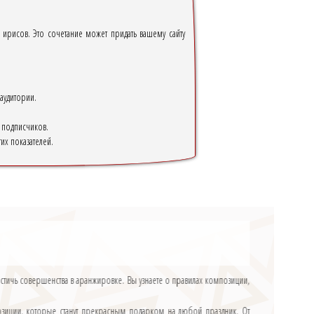
 ирисов. Это сочетание может придать вашему сайту
аудитории.
х подписчиков.
их показателей.
остичь совершенства в аранжировке. Вы узнаете о правилах композиции,
озиции, которые станут прекрасным подарком на любой праздник. От