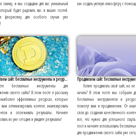
ю гамму, и мы создадим для вас уникальный
как создать уютную атмосферу с помощ
который будет радовать вас и ваших гостей.
те флористику для особого случая уже
!
аем сайт: бесплатные инструменты и ресур...
Продвигаем сайт: бесплатные инструмен
ете бесплатные инструменты для
Хотите продвигать свой сайт, но не 
ения своего сайта? В этом посте я расскажу
начать? В этом посте мы собрали д
наиболее эффективных ресурсах, которые
бесплатных инструментов и ресур
 вам оптимизировать контент, анализировать
помогут вам в продвижении. От ана
ентов и отслеживать результаты. Начните
слов до создания качественного контент
овать их уже сегодня и увидите результаты!
всё, что нужно для успешного старта
пост и начните использовать бесплатн
для продвижения своего сайта уже сего