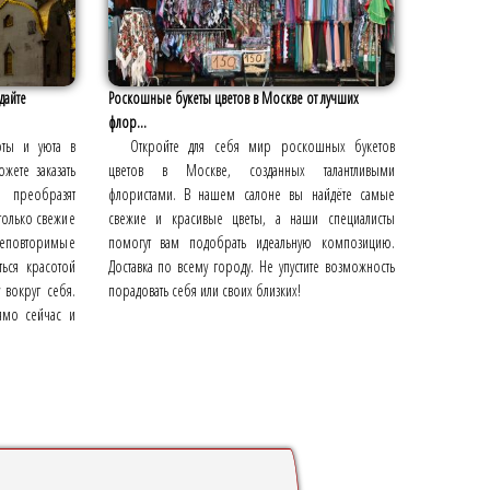
дайте
Роскошные букеты цветов в Москве от лучших
флор...
оты и уюта в
Откройте для себя мир роскошных букетов
жете заказать
цветов в Москве, созданных талантливыми
 преобразят
флористами. В нашем салоне вы найдёте самые
только свежие
свежие и красивые цветы, а наши специалисты
 неповторимые
помогут вам подобрать идеальную композицию.
ться красотой
Доставка по всему городу. Не упустите возможность
 вокруг себя.
порадовать себя или своих близких!
ямо сейчас и