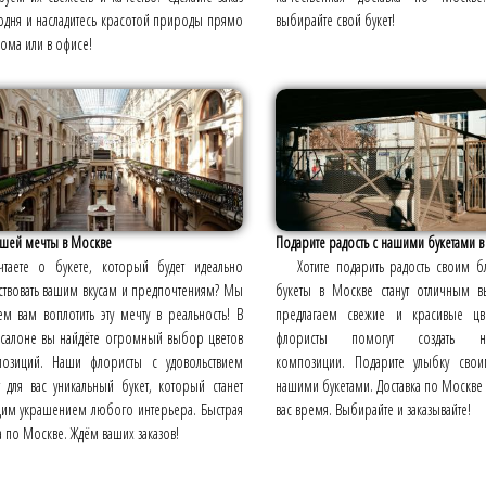
одня и насладитесь красотой природы прямо
выбирайте свой букет!
дома или в офисе!
ашей мечты в Москве
Подарите радость с нашими букетами 
таете о букете, который будет идеально
Хотите подарить радость своим 
ствовать вашим вкусам и предпочтениям? Мы
букеты в Москве станут отличным
м вам воплотить эту мечту в реальность! В
предлагаем свежие и красивые цв
салоне вы найдёте огромный выбор цветов
флористы помогут создать не
озиций. Наши флористы с удовольствием
композиции. Подарите улыбку сво
т для вас уникальный букет, который станет
нашими букетами. Доставка по Москве 
щим украшением любого интерьера. Быстрая
вас время. Выбирайте и заказывайте!
а по Москве. Ждём ваших заказов!