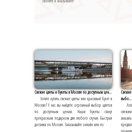
Звоните и заказывайте!
Свежие цветы и букеты в Москве по доступным цен...
Свежие 
Хотите купить свежие цветы или красивый букет в
выбо...
Москве? У нас вы найдёте огромный выбор цветов
Хот
по доступным ценам. Наши букеты станут
свежим
прекрасным подарком для любого случая. Быстрая
заказат
доставка по Москве. Заказывайте онлайн или по
предл
гаранти