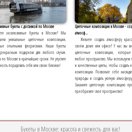
ивные букеты с доставкой по Москве
Цветочные композиции в Москве - соз
ете эксклюзивные букеты в Москве? Мы
атмосф...
гаем уникальные цветочные композиции,
Желаете создать атмосферу крас
ные опытными флористами. Наши букеты
своём доме или офисе? У нас вы мо
 прекрасным подарком для любого случая.
цветочные композиции, которые
а по Москве в кратчайшие сроки. Не упустите
любое пространство. Мы используем 
ость порадовать себя или своих близких!
и качественные цветы, чтобы создать
композиции. Позвольте себе наслади
природы и создать уютную атмосферу
Закажите цветочную композицию пр
преобразите своё пространство!
Букеты в Москве: красота и свежесть для вас!