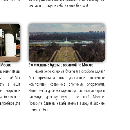
сейчас и порадуйте себя и своих близких!
в Москве
Эксклюзивные букеты с доставкой по Москве
близким? Наши
Ищете эксклюзивные букеты для особого случая?
 выбором! Мы
Мы предлагаем вам уникальные цветочные
еты, а наши
композиции, созданные опытными флористами.
повторимые
Наша служба доставки гарантирует своевременную и
им близким с
надёжную доставку букетов по всей Москве.
в удобное для
Подарите близким незабываемые эмоции! Звоните
прямо сейчас!