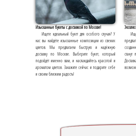
Изысканные букеты с доставкой по Москве!
Эксклюз
Ищете идеальный букет для особого случая? У
Ищ
нас вы найдёте изысканные композиции из свежих
предла
цветов. Мы предлагаем быструю и надёжную
создан
доставку по Москве. Выберите букет, который
станут
подойдёт именно вам, и наслаждайтесь красотой и
Доставк
ароматом цветов. Закажите сейчас и подарите себе
возможн
и своим близким радость!