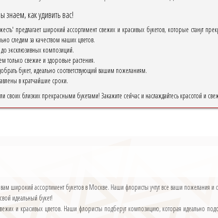
 знаем, как удивить вас!
ежесть' предлагает широкий ассортимент свежих и красивых букетов, которые станут п
ьно следим за качеством наших цветов.
х до эксклюзивных композиций.
ем только свежие и здоровые растения.
брать букет, идеально соответствующий вашим пожеланиям.
ставлены в кратчайшие сроки.
или своих близких прекрасными букетами! Закажите сейчас и наслаждайтесь красотой и све
 вам широкий ассортимент букетов в Москве. Наши флористы учтут все ваши пожелания и 
 свой идеальный букет!
вежих и красивых цветов. Наши флористы подберут композицию, которая идеально подой