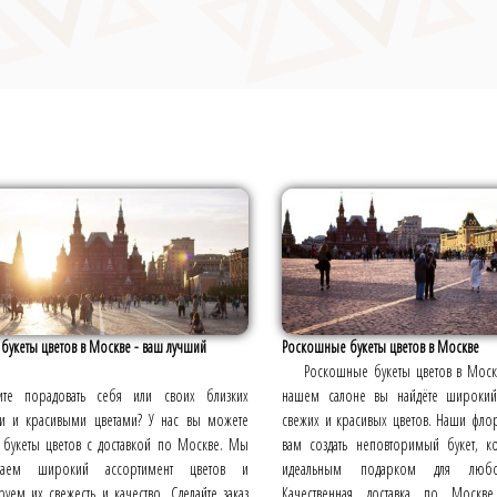
букеты цветов в Москве - ваш лучший
Роскошные букеты цветов в Москве
Роскошные букеты цветов в Москв
ите порадовать себя или своих близких
нашем салоне вы найдёте широкий
и и красивыми цветами? У нас вы можете
свежих и красивых цветов. Наши фло
ь букеты цветов с доставкой по Москве. Мы
вам создать неповторимый букет, к
агаем широкий ассортимент цветов и
идеальным подарком для любо
руем их свежесть и качество. Сделайте заказ
Качественная доставка по Москве