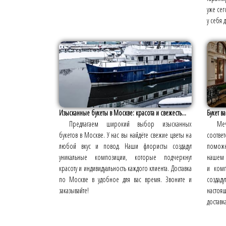
уже сег
у себя 
Изысканные букеты в Москве: красота и свежесть...
Букет в
Предлагаем широкий выбор изысканных
Меч
букетов в Москве. У нас вы найдёте свежие цветы на
соответ
любой вкус и повод. Наши флористы создадут
поможе
уникальные композиции, которые подчеркнут
нашем 
красоту и индивидуальность каждого клиента. Доставка
и комп
по Москве в удобное для вас время. Звоните и
создаду
заказывайте!
настоя
доставк