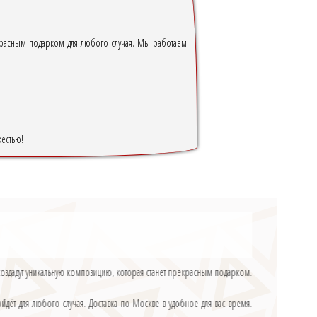
рекрасным подарком для любого случая. Мы работаем
жестью!
создадут уникальную композицию, которая станет прекрасным подарком.
дёт для любого случая. Доставка по Москве в удобное для вас время.