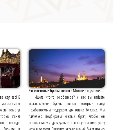
Эксклюзивные букеты цветов в Москве - подарите...
е ждут вас! В
Ищете что-то особенное? У нас вы найдёте
 ассортимент
эксклюзивные букеты цветов, которые станут
ристы помогут
незабываемым подарком для ваших близких. Мы
оторый станет
тщательно подбираем каждый букет, чтобы он
го повода.
отражал вашу индивидуальность и создавал атмосферу
. Звоните и
уюта и радости. Закажите эксклюзивный букет прямо